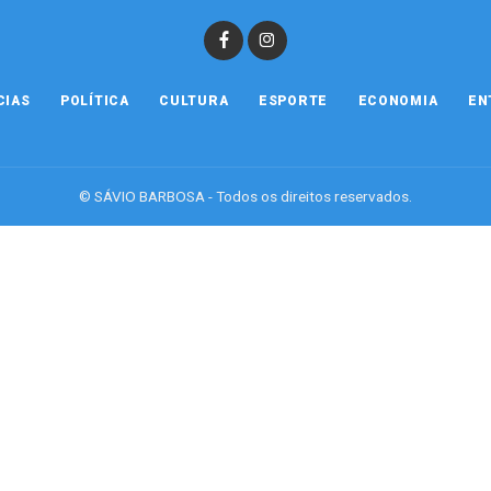
CIAS
POLÍTICA
CULTURA
ESPORTE
ECONOMIA
EN
© SÁVIO BARBOSA - Todos os direitos reservados.