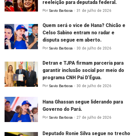
reeleição para deputada federal.
Por
Savio Barbosa
31 de julho de 2026
Posted
by
Quem será o vice de Hana? Chicão e
Celso Sabino entram no radar e
disputa segue em aberto.
Por
Savio Barbosa
30 de julho de 2026
Posted
by
Detran e TJPA firmam parceria para
garantir inclusão social por meio do
programa CNH Pai D’Égua.
Por
Savio Barbosa
30 de julho de 2026
Posted
by
Hana Ghassan segue liderando para
Governo do Pará.
Por
Savio Barbosa
27 de julho de 2026
Posted
by
Deputado Ronie Silva segue no trecho