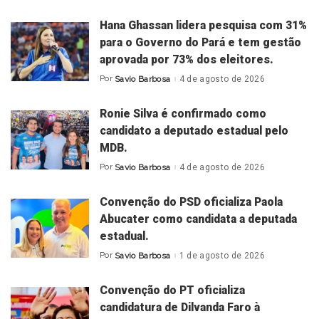
by
Hana Ghassan lidera pesquisa com 31%
para o Governo do Pará e tem gestão
aprovada por 73% dos eleitores.
Por
Savio Barbosa
4 de agosto de 2026
Posted
by
Ronie Silva é confirmado como
candidato a deputado estadual pelo
MDB.
Por
Savio Barbosa
4 de agosto de 2026
Posted
by
Convenção do PSD oficializa Paola
Abucater como candidata a deputada
estadual.
Por
Savio Barbosa
1 de agosto de 2026
Posted
by
Convenção do PT oficializa
candidatura de Dilvanda Faro à