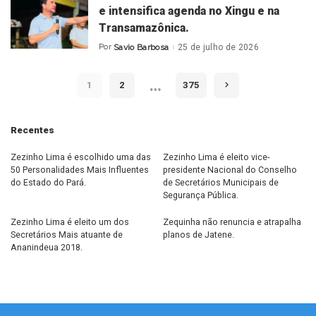
e intensifica agenda no Xingu e na
Transamazônica.
Por
Savio Barbosa
25 de julho de 2026
Posted
by
…
1
2
375
Recentes
Zezinho Lima é escolhido uma das
Zezinho Lima é eleito vice-
50 Personalidades Mais Influentes
presidente Nacional do Conselho
do Estado do Pará.
de Secretários Municipais de
Segurança Pública.
Zezinho Lima é eleito um dos
Zequinha não renuncia e atrapalha
Secretários Mais atuante de
planos de Jatene.
Ananindeua 2018.