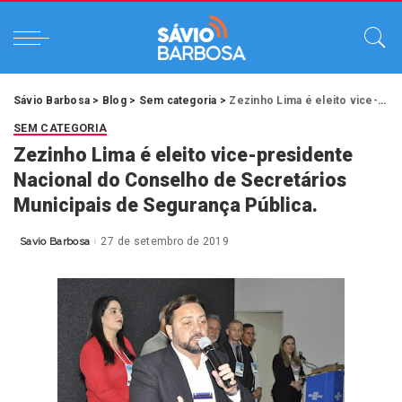
Sávio Barbosa
>
Blog
>
Sem categoria
>
Zezinho Lima é eleito vice-presidente Nacional do Conselho de Secretários Municipais de Segurança Pública.
SEM CATEGORIA
Zezinho Lima é eleito vice-presidente
Nacional do Conselho de Secretários
Municipais de Segurança Pública.
Savio Barbosa
27 de setembro de 2019
Posted
by