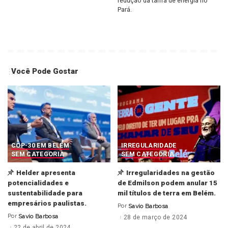
redução da tarifa de energia no
Pará.
Você Pode Gostar
COP-30 EM BELÉM
IRREGULARIDADE
SEM CATEGORIA
SEM CATEGORIA
Helder apresenta
Irregularidades na gestão
potencialidades e
de Edmilson podem anular 15
sustentabilidade para
mil títulos de terra em Belém.
empresários paulistas.
Por
Savio Barbosa
Posted
by
Por
Savio Barbosa
28 de março de 2024
Posted
by
22 de abril de 2024