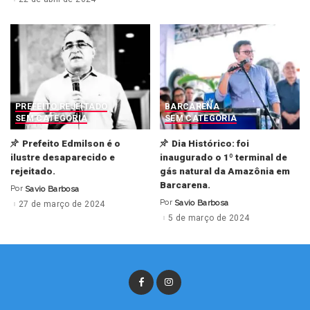
PREFEITO REJEITADO
BARCARENA
SEM CATEGORIA
SEM CATEGORIA
Prefeito Edmilson é o
Dia Histórico: foi
ilustre desaparecido e
inaugurado o 1º terminal de
rejeitado.
gás natural da Amazônia em
Barcarena.
Por
Savio Barbosa
Posted
by
Por
Savio Barbosa
27 de março de 2024
Posted
by
5 de março de 2024