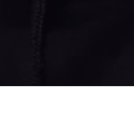
Eventos
se juntam para
uma experiência única em
l paraense
. Apresentarão
Fora de Órbita
, com atração
o sucesso “Astronauta”
é a nova sensação do momento
Henry Freitas , Felipe Amorim e Kadu Martins altas bombas