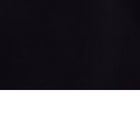
COMPARTILHE
A
Vibe Produtora
e a
HPG 
entretenimento na capita
exclusiva,
Núzio
. O dono d
entre outros sucessos com 