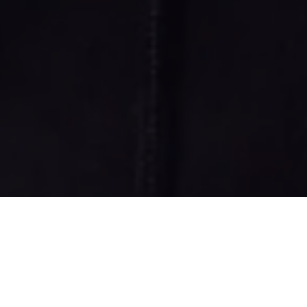
Recentes
Zezinho Lima é escolhido
Zezinho Lima é eleito vice-
uma das 50
presidente Nacional do
Personalidades Mais
Conselho de Secretários