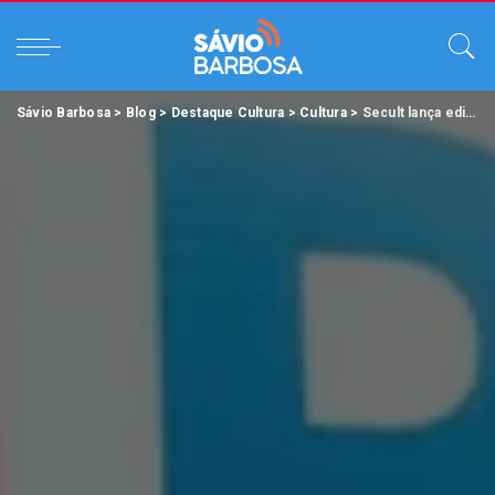
Sávio Barbosa
>
Blog
>
Destaque Cultura
>
Cultura
>
Secult lança editais de credenciamento Ponto do Autor e Beco do Artista para a 25ª Feira Pan-Amazônica do Livro.