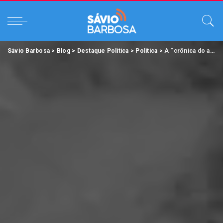
Sávio Barbosa
>
Blog
>
Destaque Política
>
Política
>
A “crônica do absurdo” da esquerda caviar que governa Belém.