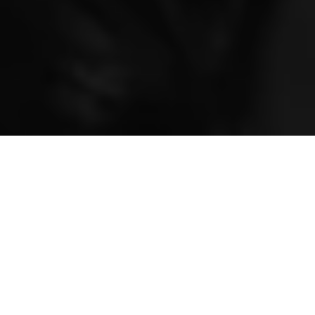
Em Belém, a tragédia se desenrola em capítulos inimagináveis.
O prefeito, este um acumulador de fracassos, é apenas um
ator coadjuvante diante da protagonista dessa comédia
macabra: a jovem ‘Colecionadora de Benefícios’, namorada do
mandatário.
Um contraste grotesco! Um prefeito envelhecido, envolto nos
panos escuros da corrupção, enquanto sua musa é uma jovem
de sorriso irônico, cuja presença na trama acrescenta uma