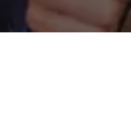
No último domingo (02) o atual governador do Pará,
Helder
Barbalho
(MDB), foi reeleito em primeiro turno com mais de
70% do total do eleitorado paraense sendo o mais votado do
Brasil.
Com a disputa pela presidência bastante acirrada, levando a
disputa para o segundo turno entre o atual presidente
Jair
Bolsonaro
(PL) e
Luís Inácio Lula da Silva
(PT), existia uma
expectativa para saber quem o Governador do Pará iria apoiar.
Na tarde de ontem, a colunista Miriam Leitão, de O Globo,
antecipou um possível apoio a Lula. Helder estaria apenas