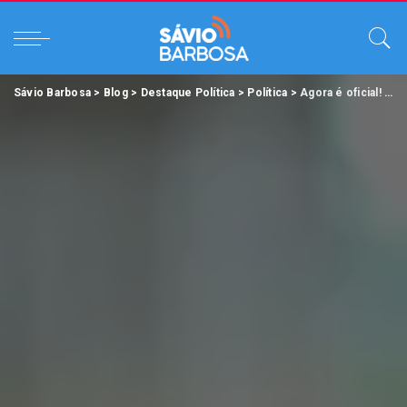
Sávio Barbosa
>
Blog
>
Destaque Política
>
Política
>
Agora é oficial! Lula confirma apoio de Helder Barbalho à sua candidatura.