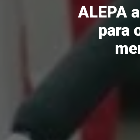
ALEPA ab
para 
men