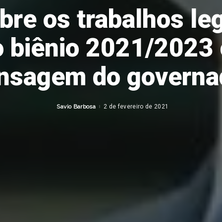
re os trabalhos leg
o biênio 2021/2023
sagem do governa
Savio Barbosa
2 de fevereiro de 2021
Posted
by