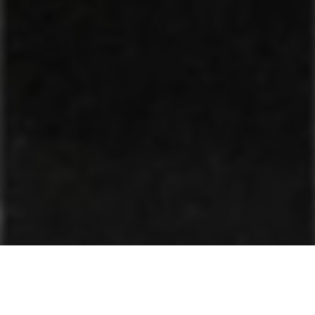
 Legislativa do Pará (Alepa), presididos pelo deputado
manhã desta terça-feira (27), o Projeto de Lei n° 369/2024,