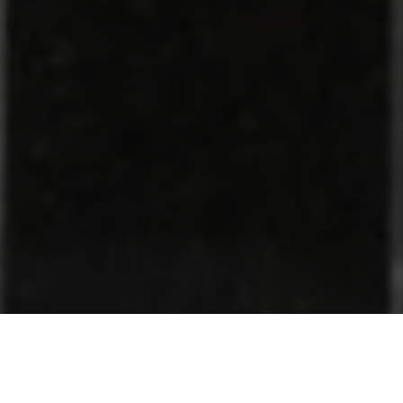
COMPARTILHE
Os deputados da Assembleia
Chicão (MDB) aprovaram, na 