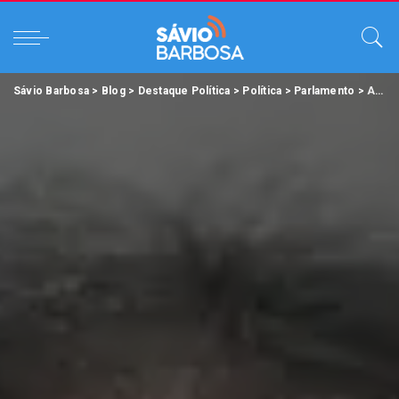
Sávio Barbosa
>
Blog
>
Destaque Política
>
Política
>
Parlamento
>
Alepa vota projetos importantes e garante benefícios sociais.