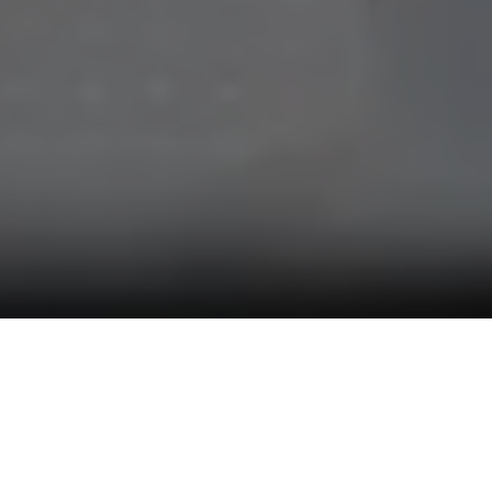
Na semana de encerramento dos trabalhos na Assembleia
Legislativa do Pará (ALEPA), o Presidente, deputado Chicão
(MDB) tem saldo positivo de ações e reforçou apoio à
agricultura familiar em Garrafão do Norte e Nova Esperança do
Piriá. A sessão extraordinária teve a aprovação de projetos