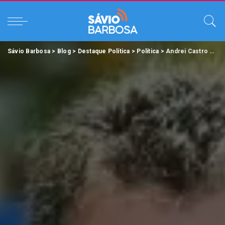
Sávio Barbosa
>
Blog
>
Destaque Política
>
Política
>
Andrei Castro é um dos grandes nomes para Vereador de Ananindeua.