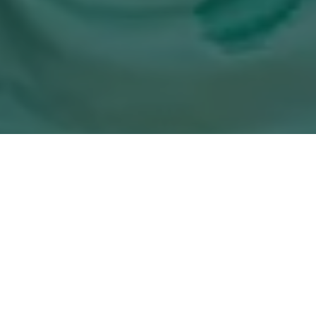
Andrei Castro
, formado em Administração e Gestão Pública, é
um dos nomes fortes que aparece na disputa para a assumir
uma vaga na
Câmara Municipal de Ananindeua
.
Com um trabalho vasto, Andrei Castro já exerceu grandes
cargos no Governo Federal e Estadual, tem um excelente
trânsito dentro do Governo, é visto como um bom articulador
político. Além de ser da confiança do Governador do Pará
,
Helder Barbalho
, tem também como madrinha, uma das