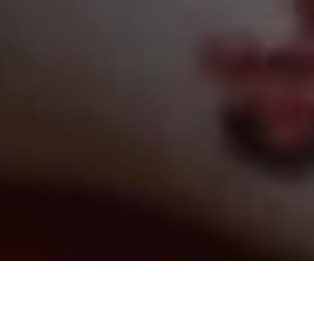
A tarde desta quinta-feira (17) foi mais colorida para as
crianças em tratamento do Hospital Oncológico Infantil Lobo,