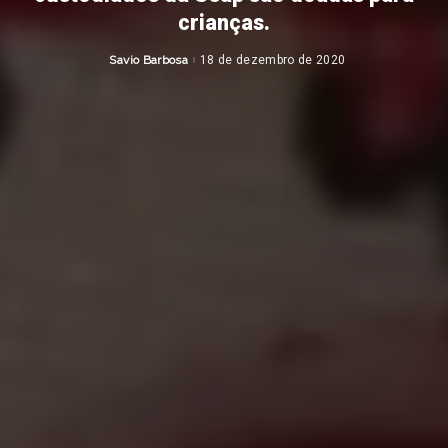
crianças.
Savio Barbosa
18 de dezembro de 2020
Posted
by