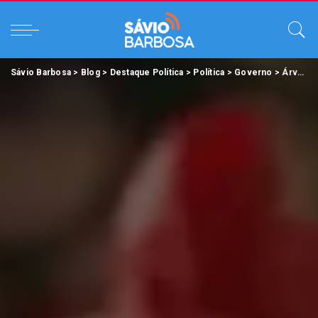
Sávio Barbosa
>
Blog
>
Destaque Política
>
Política
>
Governo
>
Árvores de Natal produzidas por custodiados da Seap são doadas para crianças.