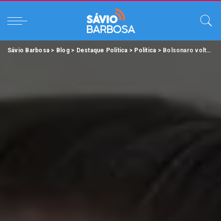
Sávio Barbosa
>
Blog
>
Destaque Política
>
Política
>
Bolsonaro voltou para Brasília derrotado.