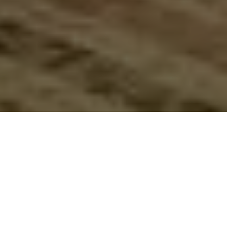
O Plenário da Câmara dos Deputados aprovou, nesta terça-feira
(26), uma ajuda de R$ 3 bilhões ao setor cultural durante a crise
causada pelo coronavírus. O dinheiro será repassado aos
estados, municípios e ao Distrito Federal, que vão aplicar os
recursos na renda emergencial para os trabalhadores da cultura
na forma de subsídios mensais para manutenção dos espaços
e em outros instrumentos como editais, chamadas públicas e
prêmios.