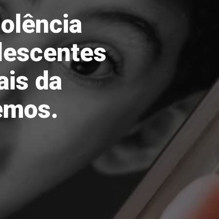
olência
olescentes
ais da
emos.