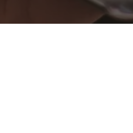
COMPARTILHE
“Como parlamentar, mãe
me sinto na obrigação
Com 85,2 mil seguidores no
números contabilizados até
(MDB) usará sua influencia 
READ NEXT
crianças e adolescentes.
Segundo a deputada “esse a
isso, a campanha nas minha