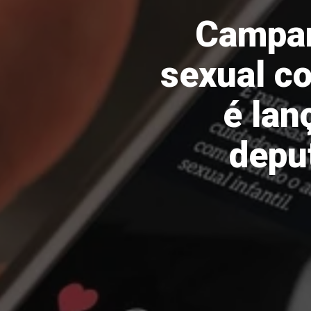
Campan
sexual co
é lan
depu