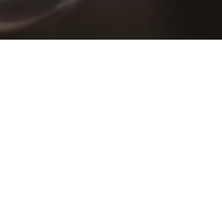
 e presidente da Comissão de Comunicação da Alepa,
 de informar quem me acompanha nas redes sociais”,
disse Renilce Nicodemos.
 Instagram e 15.616 seguidores na fanpage do Facebook,
 11 de setembro, a deputada estadual Renilce Nicodemos
para fazer um alerta de combate à violência sexual contra
ssunto merece que a sociedade esteja sempre atenta. Por
s redes será permanente para orientar pais e responsáveis