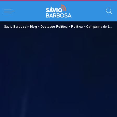
Sávio Barbosa
>
Blog
>
Destaque Política
>
Política
>
Campanha de Lula ganha clipe paraense. Assista o vídeo!