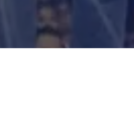
Além do grande comício que reuniu mais de 50 mil pessoas, em
Belém na última semana, que foram ver
Lula
em defesa da
Amazônia e em apoio a eleição de
Beto Faro
ao Senado,
chamou a atenção o jingle, no ritmo do tecnobrega,
interpretado pelo artista paraense
Maderito (ex-Gang do
Eletro)
. Produzido pela agência paraense
Troika Marketing
,
levantou a galera e colocou milhares de paraenses para dançar,
inclusive elogios do próprio
Presidente Lula
.
Assista o vídeo: