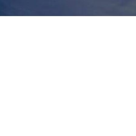
COMPARTILHE
Na cidade de Magalhães Bara
campanha que
Wilson
, do p
está crescendo e intensif
tem realizado inúmeras reun
a cidade, sempre focado em
Recentemente, Wilson fez 
READ NEXT
recebeu todo carinho da po
comunidades como a Prainha
acolhido por todos. Sua pr
vez mais a população, levan
Alepa assina