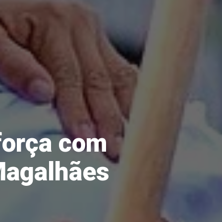
força com
Magalhães