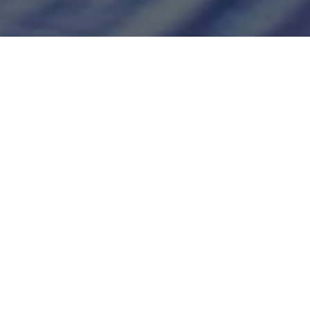
ta, não se fala em outra coisa a não ser na incrível
artido União Brasil, vem realizando nos últimos dias.
Ele
icando seu trabalho
. Wilson, que é candidato a prefeito,
iões, caminhadas, visitas, carreatas e adesivaços por toda
 ouvir os moradores e entender suas necessidades.
uma caminhada em Nazaré do Fugido e no Calafate onde
pulação, um verdadeiro sucesso. Também visitou
 para ouvir as pessoas e mais uma vez foi muito bem
esença constante e seu compromisso têm conquistado cada
do esperança a cada lar visitado.