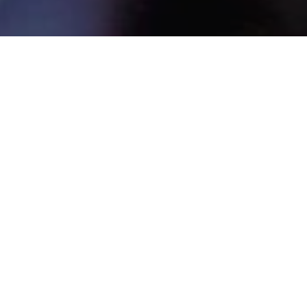
Recentes
Zezinho Lima é escolhido
Zezinho Lima é eleito vice-
uma das 50
presidente Nacional do
Personalidades Mais
Conselho de Secretários
Influentes do Estado do
Municipais de Segurança
Pará.
Pública.
Zezinho Lima é eleito um
Zequinha não renuncia e
dos Secretários Mais
atrapalha planos de
atuante de Ananindeua
Jatene.
2018.