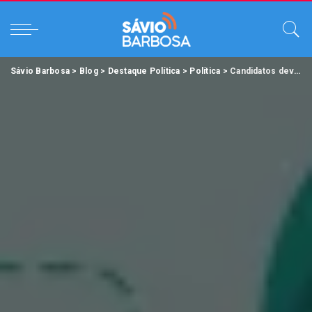
Sávio Barbosa
>
Blog
>
Destaque Política
>
Política
>
Candidatos devem apostar cada vez mais no virtual.