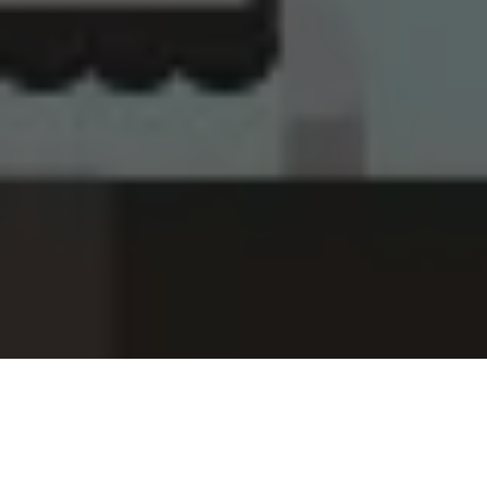
As medidas de restrição de circulação de pessoas impostas
pela pandemia do novo coronavírus levarão a um processo
eleitoral em moldes inéditos na história do Brasil a começar