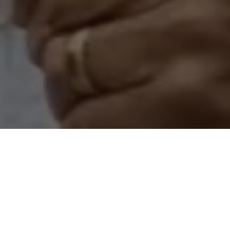
paraense, o comentário que ganha força é de que a
uto pode ter naufragado antes mesmo de ganhar mar
a de deputados, articulada silenciosamente nas últimas
o e inviabilizado o avanço do projeto.