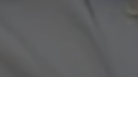
COMPARTILHE
Nos bastidores da política 
candidatura de Mário Co
aberto
. A pressão contrári
semanas, teria surtido efeit