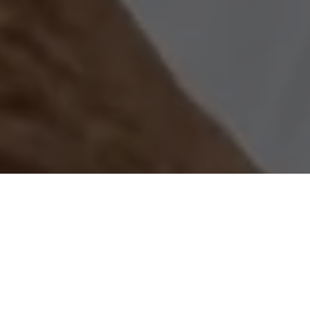
Recentes
Zezinho Lima é escolhido
Zezinho Lima é eleito vice-
uma das 50
presidente Nacional do
Personalidades Mais
Conselho de Secretários
Influentes do Estado do
Municipais de Segurança
Pará.
Pública.