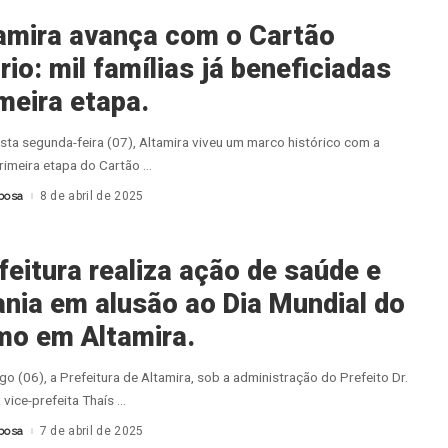
amira avança com o Cartão
rio: mil famílias já beneficiadas
meira etapa.
ta segunda-feira (07), Altamira viveu um marco histórico com a
rimeira etapa do Cartão
...
bosa
8 de abril de 2025
feitura realiza ação de saúde e
ania em alusão ao Dia Mundial do
mo em Altamira.
o (06), a Prefeitura de Altamira, sob a administração do Prefeito Dr.
 vice-prefeita Thaís
...
bosa
7 de abril de 2025