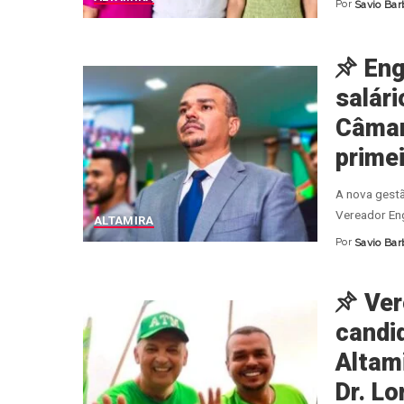
Por
Savio Bar
Posted
by
Eng
salár
Câmar
prime
A nova gestã
Vereador En
ALTAMIRA
Por
Savio Bar
Posted
by
Ver
candi
Altami
Dr. Lo