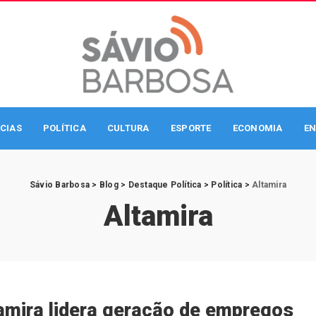
CIAS
POLÍTICA
CULTURA
ESPORTE
ECONOMIA
EN
Sávio Barbosa
>
Blog
>
Destaque Política
>
Política
>
Altamira
Altamira
amira lidera geração de empregos