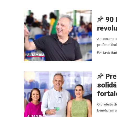
90 
revol
Ao assumir a
prefeita Tha
Por
Savio Bar
Posted
ALTAMIRA
by
Pre
solidá
forta
O prefeito d
beneficiam 
ALTAMIRA