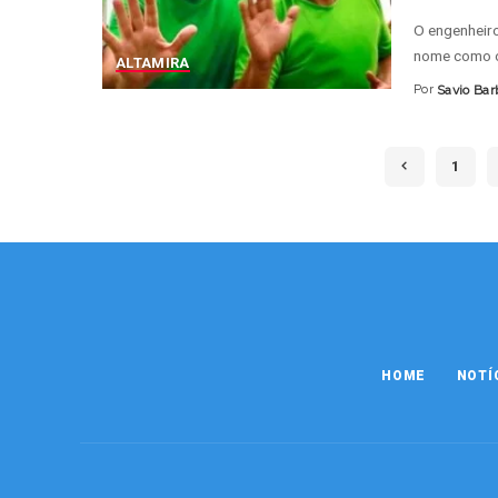
O engenheiro
nome como o
ALTAMIRA
Por
Savio Bar
Posted
by
1
HOME
NOTÍ