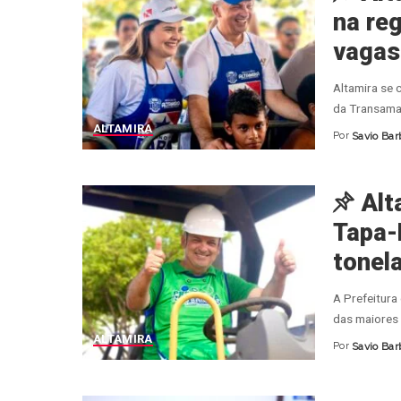
na re
vagas
Altamira se 
da Transama
ALTAMIRA
Por
Savio Bar
Posted
by
Alt
Tapa-
tonela
A Prefeitura
das maiores 
ALTAMIRA
Por
Savio Bar
Posted
by