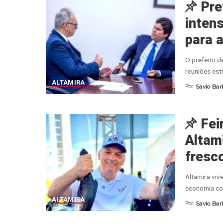
Pre
inten
para a
O prefeito d
reuniões est
ALTAMIRA
Por
Savio Bar
Posted
by
Fei
Altam
fresco
Altamira viv
economia com
ALTAMIRA
Por
Savio Bar
Posted
by