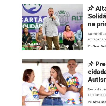
Alt
Solidá
na pri
Na manhã des
entrega da p
ALTAMIRA
Por
Savio Bar
Posted
by
Pre
cidad
Autis
Neste doming
Loredan e da
ALTAMIRA
Por
Savio Bar
Posted
by