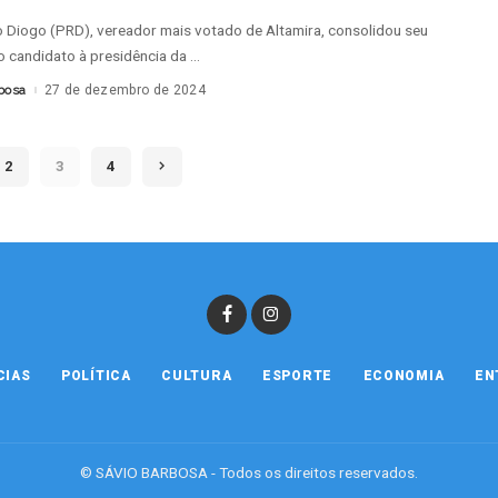
 Diogo (PRD), vereador mais votado de Altamira, consolidou seu
 candidato à presidência da
...
bosa
27 de dezembro de 2024
2
3
4
CIAS
POLÍTICA
CULTURA
ESPORTE
ECONOMIA
EN
© SÁVIO BARBOSA - Todos os direitos reservados.