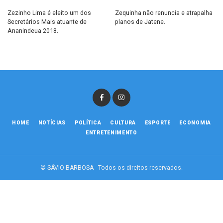
Zezinho Lima é eleito um dos
Zequinha não renuncia e atrapalha
Secretários Mais atuante de
planos de Jatene.
Ananindeua 2018.
HOME
NOTÍCIAS
POLÍTICA
CULTURA
ESPORTE
ECONOMIA
ENTRETENIMENTO
© SÁVIO BARBOSA - Todos os direitos reservados.