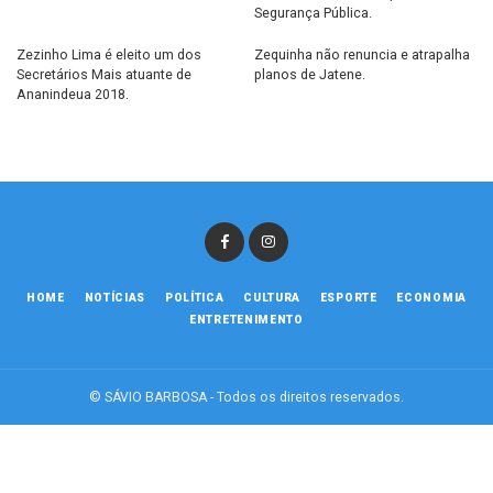
Segurança Pública.
Zezinho Lima é eleito um dos
Zequinha não renuncia e atrapalha
Secretários Mais atuante de
planos de Jatene.
Ananindeua 2018.
HOME
NOTÍCIAS
POLÍTICA
CULTURA
ESPORTE
ECONOMIA
ENTRETENIMENTO
© SÁVIO BARBOSA - Todos os direitos reservados.