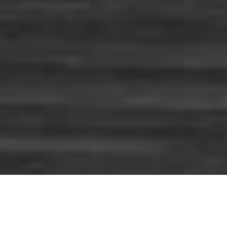
O Parque Estadual do Utinga Camillo Vianna reabre ao público
nesta quarta-feira (19) com medidas de segurança sanitárias
contra a disseminação do novo coronavírus. O horário de