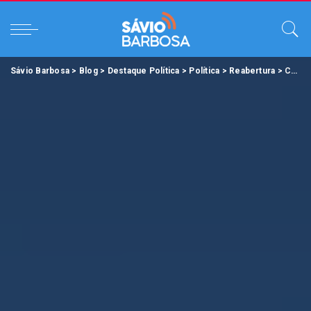
Sávio Barbosa
>
Blog
>
Destaque Política
>
Política
>
Reabertura
>
Com protocolos de segurança, Parque Estadual do Utinga reabre ao público.