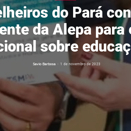
lheiros do Pará co
ente da Alepa para
cional sobre educaç
Savio Barbosa
1 de novembro de 2023
Posted
by