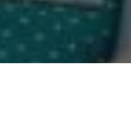
Parlamentares aprovaram projetos importantes de autoria do
Poder Executivo, em regime de urgência, na manhã desta terça-
feira (30), em sessão extraordinária que ocorreu de forma
semi-presencial e com as medidas sanitárias de saúde, em
decorrência da pandemia do novo coronavírus.
Conduzida pelo chefe do Legislativo, deputado Chicão, que
informou que a próxima sessão deliberativa, da Assembleia