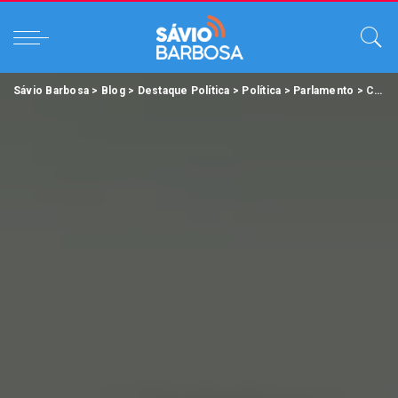
Sávio Barbosa
>
Blog
>
Destaque Política
>
Política
>
Parlamento
>
Creche Por todo o Pará e Fundo Esperança são aprovados na Alepa.