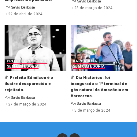
Por
Savio Barbosa
Posted
by
Por
Savio Barbosa
28 de março de 2024
Posted
by
22 de abril de 2024
PREFEITO REJEITADO
BARCARENA
SEM CATEGORIA
SEM CATEGORIA
Prefeito Edmilson é o
Dia Histórico: foi
ilustre desaparecido e
inaugurado o 1º terminal de
rejeitado.
gás natural da Amazônia em
Barcarena.
Por
Savio Barbosa
Posted
by
Por
Savio Barbosa
27 de março de 2024
Posted
by
5 de março de 2024