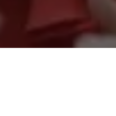
Nesta terça-feira (09), a deputada federal Elcione Barbalho,
reuniu no Palácio do Governo, com os prefeitos de: Igarapé
Açú, Normando Riachão, Prefeito de Marapanim, Anderson
Dias, Prefeito de Terra Alta, Naldo Matos e a Prefeita de
Magalhães Barata, Marlene Borge, junto ao Governador do
Estado do Pará Helder Barbalho, para tratar sobre a
pavimentação da PA 220.
O Governador confirmou com a Secretaria de Transportes, que