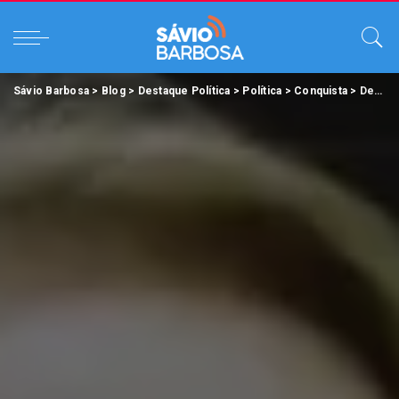
Sávio Barbosa
>
Blog
>
Destaque Política
>
Política
>
Conquista
>
Deputada Elcione Barbalho consegue junto ao Governo do Estado, a pavimentação da Transmaú.