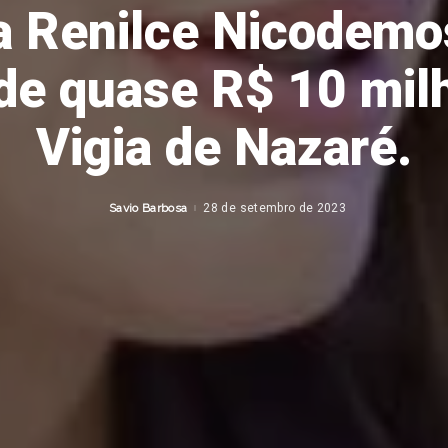
 Renilce Nicodemo
e quase R$ 10 mil
Vigia de Nazaré.
Savio Barbosa
28 de setembro de 2023
Posted
by