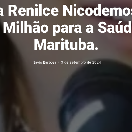
 Renilce Nicodemo
 Milhão para a Saú
Marituba.
Savio Barbosa
3 de setembro de 2024
Posted
by