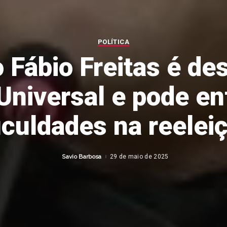
POLÍTICA
 Fábio Freitas é des
 Universal e pode en
iculdades na reelei
Savio Barbosa
29 de maio de 2025
Posted
by