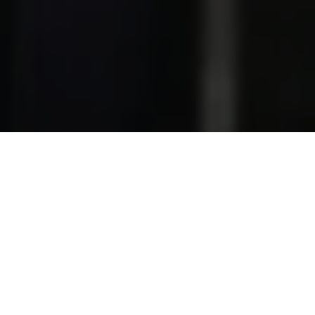
COMPARTILHE
A
Igreja Universal do Rei
deputado estadual
Fábio Fr
26 de maio de 2025, o
Depa
Institucionais da Universa
quadro de oficiais da institu
O agora ex-pastor já estava 
READ NEXT
como parlamentar em Belém. 