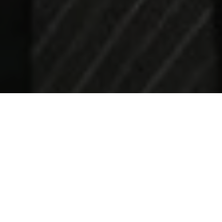
no de Deus
confirmou oficialmente o desligamento do
eitas
de suas funções como pastor. Em nota divulgada em
rtamento de Comunicação Social e de Relações
l
(UNICOM) informou que Freitas não faz mais parte do
ição religiosa.
licenciado de suas atividades eclesiásticas para atuar
Segundo a Universal, ele optou por seguir carreira