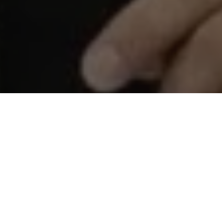
Recentes
Zezinho Lima é escolhido
Zezinho Lima é eleito vice-
uma das 50
presidente Nacional do
Personalidades Mais
Conselho de Secretários
Influentes do Estado do
Municipais de Segurança
Pará.
Pública.
Zezinho Lima é eleito um
Zequinha não renuncia e
dos Secretários Mais
atrapalha planos de