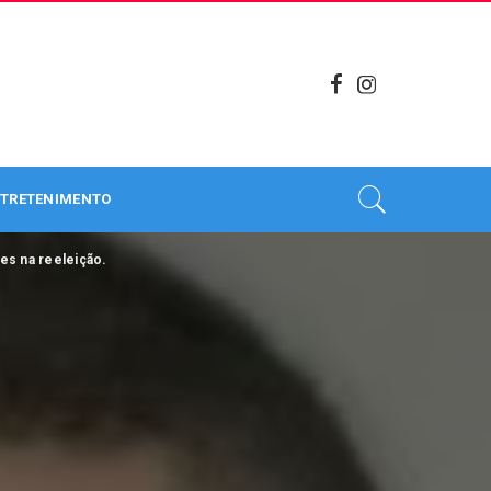
TRETENIMENTO
des na reeleição.