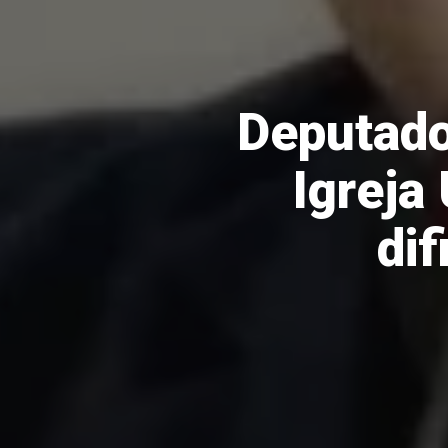
Deputado
Igreja
dif