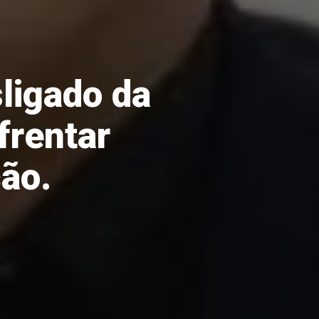
ligado da
frentar
ção.