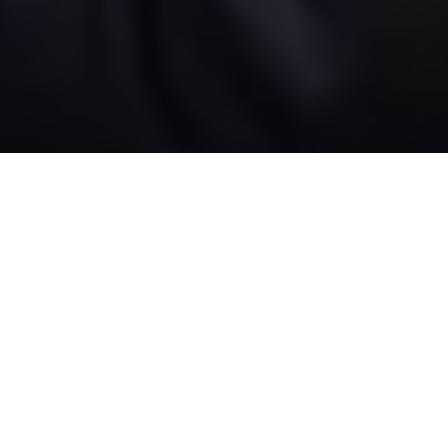
O Deputado Federal
José Priante
(MDB) foi escolhido por
unanimidade para ser o novo coordenador da bancada
paraense em Brasília. Ele está no sétimo mandato como
Deputado Federal e usará toda experiência para ajudar a
desenvolver ainda mais o estado do Pará.
O coordenador da bancada tem, entre outras funções, a
responsabilidade de organizar a indicação de emendas e a sua
execução por órgãos do Governo Federal. Ele também é o
responsável por representar os Deputados no encaminhamento
das demandas junto aos órgãos governamentais.