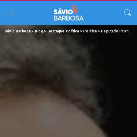
Sávio Barbosa
>
Blog
>
Destaque Política
>
Política
>
Deputado Priante é escolhido coordenador da bancada paraense em Brasília.