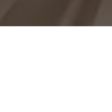
O deputado estadual
Ronie Silva
reforçou seu compromisso
com o desenvolvimento dos municípios do Pará em uma
reunião na Casa Civil nesta semana. Acompanhado dos
prefeitos
Marcão Colares
, de Santa Bárbara, e
Jair
, de Curuá,
o parlamentar se reuniu com o chefe da Casa Civil,
Luiziel
Guedes
, para tratar de emendas e políticas públicas essenciais.
Durante o encontro,
foram discutidas ações voltadas para a
infraestrutura e qualidade de vida da população paraense
.
Ronie Silva destacou que o objetivo do seu mandato é garantir
mais investimentos para fortalecer os municípios e impulsionar
o crescimento regional.