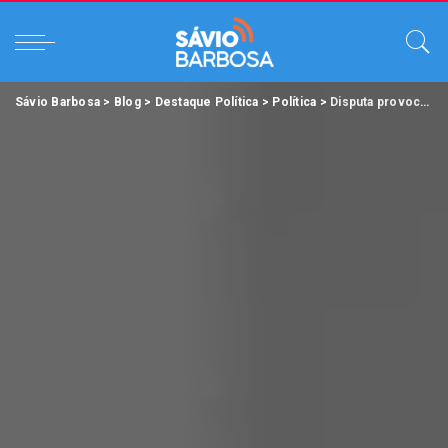
Sávio Barbosa
>
Blog
>
Destaque Política
>
Política
>
Disputa provoca racha no alto escalão da “Turma da Potoca”.