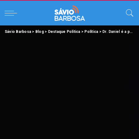
Sávio Barbosa
>
Blog
>
Destaque Política
>
Política
>
Dr. Daniel é a persona da ingratidão política no Pará.