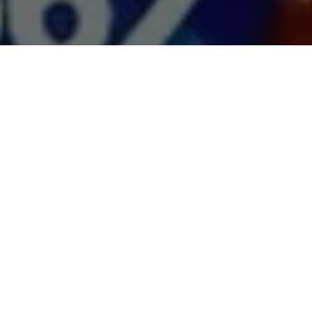
O prefeito de Ananindeua e candidato à reeleição,
Daniel
Santos
(PSB), está cercado de desconfiança e
questionamentos sobre sua lealdade política.
A expectativa era
de que ele escolhesse um vice que honrasse aqueles que
o ajudaram a alcançar o poder
, mas ele decidiu ignorar
completamente essa aliança.
Entre os nomes fortes para a vaga de vice estavam indicações
do ex-prefeito
Manoel Pioneiro
(PSDB), uma figura essencial
para sua ascensão no município, e
Giselle Remor
, esposa do
deputado estadual
Erick Monteiro
, seu amigo pessoal e aliado,
também do PSDB. Mas, em um movimento traiçoeiro, Daniel
optou por
Ed Wilson
, um colaborador de longa data, que já
ocupou cargos relevantes ao seu lado.