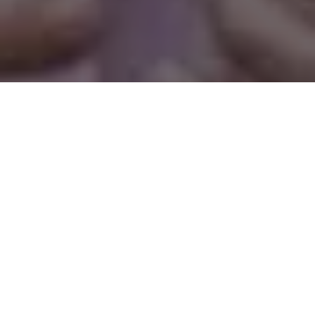
Os deputados federais brasileiros nunca gastaram tanto
dinheiro público com autopromoção. Foram 79 milhões de
reais em 2023, sem contar o mês de dezembro, revela
levantamento publicado pelo
Estadão
.
Em 2022, o gasto da
cota parlamentar
para promover os
próprios mandatos ficou em 52,3 milhões de reais. Até então, o
valor mais alto da série história havia sido registrado em 2021:
62,6 milhões de reais.
A campeã do ano foi a deputada
Dra. Alessandra Haber
(MDB-PA, foto), que usou 445,8 mil reais (90% de toda a cota