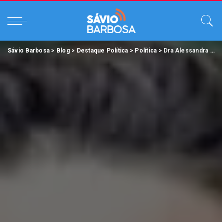
Sávio Barbosa
>
Blog
>
Destaque Política
>
Política
>
Dra Alessandra Haber bate recorde com gastos da cota parlamentar para autopromoção.