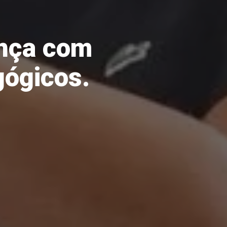
nça com
gógicos.