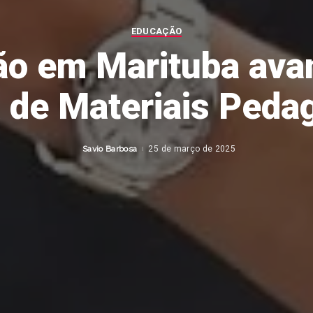
EDUCAÇÃO
ão em Marituba ava
 de Materiais Peda
Savio Barbosa
25 de março de 2025
Posted
by