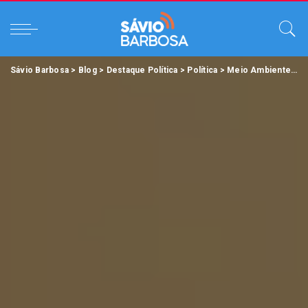
Sávio Barbosa
>
Blog
>
Destaque Política
>
Política
>
Meio Ambiente
>
E