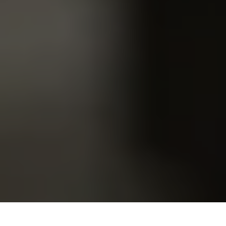
Na Bahia, o governador do Pará
Helder Barbalho
, reuniu com