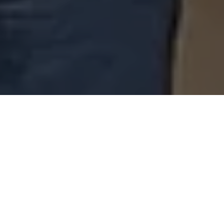
O ministro do Turismo,
Celso Sabino
, participou na última
sexta-feira (28) no Palácio dos Despachos, em Belém (PA), de
evento que reuniu 20 prefeitos paraenses.
Ao lado da vice-
governadora do Pará,
Hana Ghassan
, Sabino alinhou
estratégias para o desenvolvimento do turismo regional.
Um dos objetivos do encontro foi orientar os gestores
sobre como incluir e garantir a permanência das cidades
no Mapa do Turismo Brasileiro
, que atualmente conta com