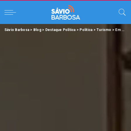
Sávio Barbosa
>
Blog
>
Destaque Política
>
Política
>
Turismo
>
Em Belém (PA), Ministério do Turismo orienta prefeitos sobre os caminhos da inserção no Mapa do Turismo Brasileiro.