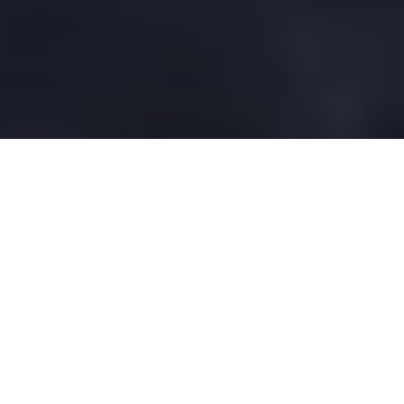
O Governador do Pará e presidente do Fórum dos
Governadores da Amazônia Legal,
Helder Barbalho
, participou,
nesta terça-feira (17), do
Fórum Mundial da Alimentação
(WFF, sigla em inglês)
, promovido pela
Organização das
Nações Unidas para Alimentação e Agricultura (FAO)
, em
Roma, na Itália, e defendeu soluções a partir da
sociobioeconomia amazônica para o que considera os maiores
desafios atuais: o da preservação ambiental e o da segurança
alimentar, que afeta milhares de pessoas no mundo.