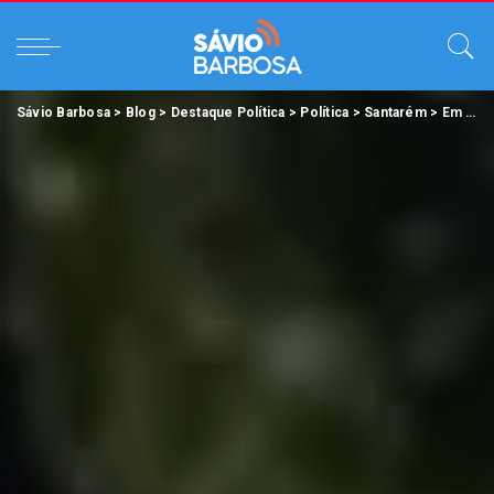
Sávio Barbosa
>
Blog
>
Destaque Política
>
Política
>
Santarém
>
Em Santarém, carreata de JK do Povão revela a falta de apoio popular e evidência o fiasco apoio de Daniel.