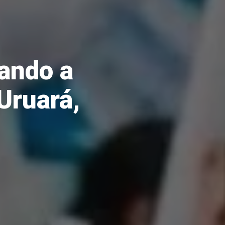
rando a
 Uruará,