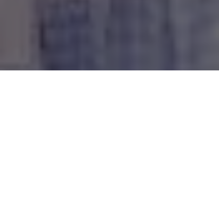
No ano em que completa 80 anos dedicados à educação
paraense, a Escola Estadual de Ensino Fundamental e Médio
Professora Placídia Cardoso, no Jurunas, em Belém, é entregue
reconstruida e ampliada à comunidade escolar do bairro, pelo
Governo do Pará, por meio da Secretaria de Estado de
Educação (Seduc).
O ato de entrega na manhã, desta quinta-feira (29), contou
com a presença do governador Helder Barbalho, acompanhado
da primeira-dama do Estado, Daniela Barbalho, e da secretária
de Educação, Elieth de Fátima Braga.