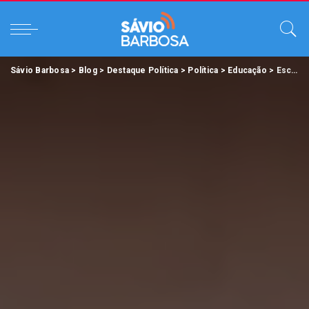
Sávio Barbosa
>
Blog
>
Destaque Política
>
Política
>
Educação
>
Escola Placídia Cardoso completa 80 anos, é a 58ª unidade entregue reconstruída pelo Governo.