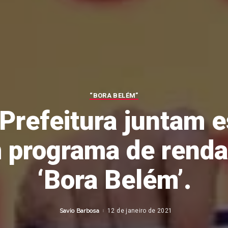
“BORA BELÉM”
Prefeitura juntam 
 programa de renda
‘Bora Belém’.
Savio Barbosa
12 de janeiro de 2021
Posted
by