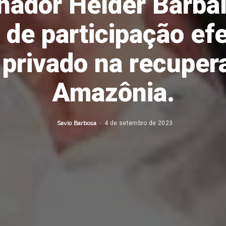
nador Helder Barbal
 de participação efe
l privado na recuper
Amazônia.
Savio Barbosa
4 de setembro de 2023
Posted
by