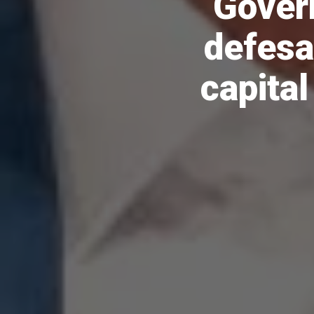
Gover
defesa
capita