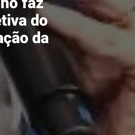
ho faz
tiva do
ação da