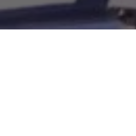
novo PAC, no Theatro Municipal do Rio, na sexta-feira, o
 Barbalho
(MDB)
foi escolhido para falar em nome dos
Brasil
. Uma demonstração inequívoca de seu prestígio em
udou o presidente
Lula
, os ministros, citou nominalmente os
referência carinhosa à ex-presidenta
Dilma
, destacando
trução do nosso país, em que as relações civilizadas se
ssível estar no mesmo ambiente aqueles que pensam
diferente”.
rio anterior. “Aqueles que renovaram o mandato podem ter
il foram os últimos tempos quando tivemos nós,