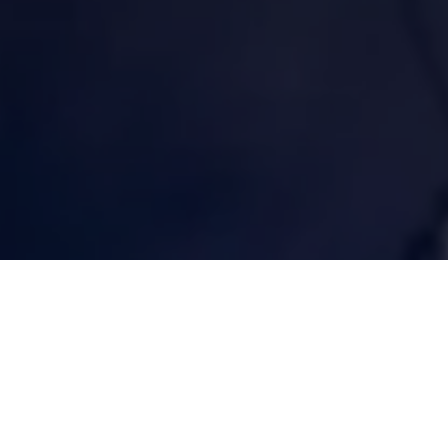
alho
dá continuidade à política de redução do déficit na
orizar a construção de mais 30 novas creches, nesta
e nesta etapa do Programa “Creches por todo o Pará”, mais
eficiadas em todas as regiões.