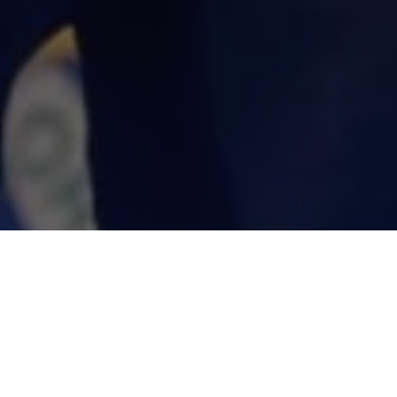
COMPARTILHE
O Governador
Helder Barb
educação infantil e vai aut
segunda-feira (17). Soment
de 6 mil crianças serão ben