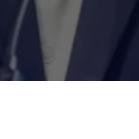
Recentes
Zezinho Lima é escolhido
Zezinho Lima é eleito vice-
uma das 50
presidente Nacional do
Personalidades Mais
Conselho de Secretários
Influentes do Estado do
Municipais de Segurança
Pará.
Pública.