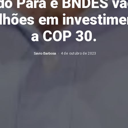
do Pará e BNDES vão
ilhões em investime
a COP 30.
Savio Barbosa
4 de outubro de 2023
Posted
by