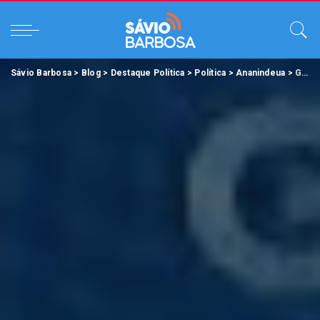
Sávio Barbosa
>
Blog
>
Destaque Política
>
Política
>
Ananindeua
>
Governo do Pará realiza grande ação de saúde e cidadania em comemoração aos 80 anos de Ananindeua.