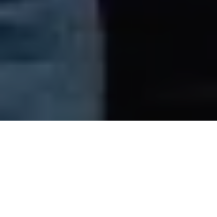
Em celebração ao aniversário de 80 anos do município de
Ananindeua
, na Região Metropolitana de Belém (RMB), o
Governo do Estado
realizou durante a manhã desta quarta-
feira (03),
a primeira edição de 2024 do “Governo do Pará
nos Bairros”
. As carretas com diversos serviços estiveram no
canteiro do Paar, próximo à feira,
e realizaram cerca de 30
mil atendimentos
.