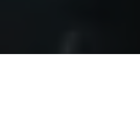
O Governo de
Helder Barbalho
oficializou, na manhã desta
segunda-feira (13),
um pacote de investimentos
significativos avaliados em mais de R$ 25 milhões
para os
órgãos do Sistema Estadual de Segurança Pública (Sieds). O
governador ressaltou a importância desse dia em que a
estratégia de infraestrutura para os órgãos de segurança
pública está sendo reforçada.
“Estamos entregando equipamentos tecnológicos, também
estruturando a área de perícia no nosso estado e destacando a