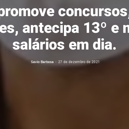
promove concursos
tes, antecipa 13º e
salários em dia.
Savio Barbosa
27 de dezembro de 2021
Posted
by