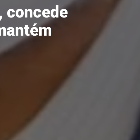
, concede
 mantém